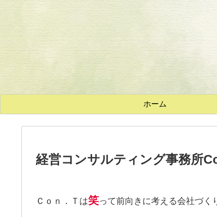
ホーム
経営コンサルティング事務所Co
笑
Ｃｏｎ．Ｔは
って前向きに考える会社づく