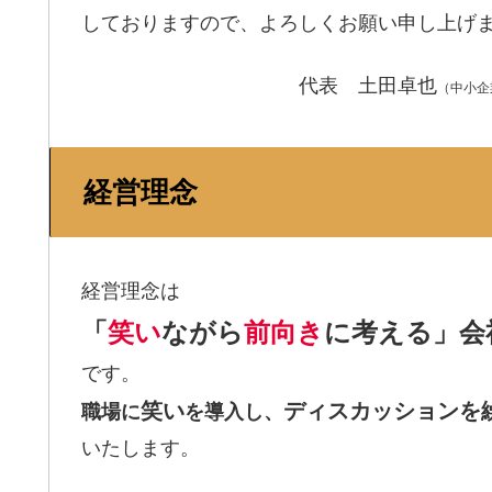
しておりますので、よろしくお願い申し上げ
代表 土田卓也
（中小企
経営理念
経営理念は
「
笑い
ながら
前向き
に考える」会
です。
笑い
ディスカッションを
職場に
を導入し、
いたします。